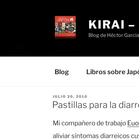
Saltar
al
contenido
KIRAI 
Blog de Héctor Garcí
Blog
Libros sobre Jap
PUBLICADO
JULIO 20, 2010
EL
Pastillas para la d
Mi compañero de trabajo
Eu
aliviar síntomas diarreico