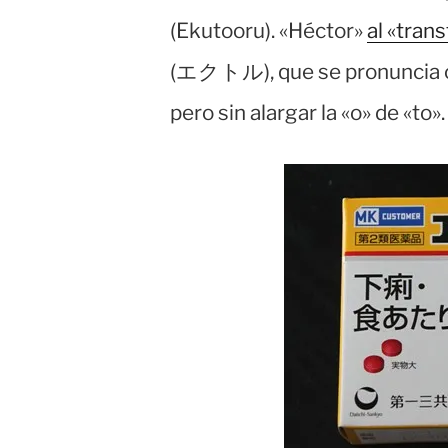
(Ekutooru). «Héctor»
al «tran
(エクトル), que se pronuncia cas
pero sin alargar la «o» de «to».